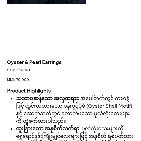
Oyster & Pearl Earrings
SKU
SKU:
ER0001
ER0001
Price
MMK 70,000
Product Highlights
သဘာဝဆန်သော အလှတရား:
အပေါ်ဘက်တွင် ကမာခွံ
ဖြင့် ထွင်းထုထားသော ပန်းပွင့်ပုံစံ (Oyster Shell Motif)
နှင့် အောက်ဘက်တွင် တောက်ပသော ပုလဲလုံးလေးများ
ကို တွဲဖက်ထားပါသည်။
ထူးခြားသော အနုစိတ်လက်ရာ:
ပုလဲလုံးလေးများကို
ရွှေရောင်နန်းကြိုးမျှင်လေးများဖြင့် အနုစိတ် ရစ်ပတ်ထား