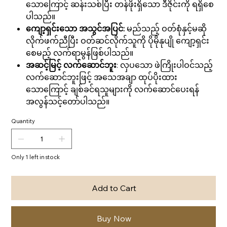
သောကြောင့် ဆန်းသစ်ပြီး တန်ဖိုးရှိသော ဒီဇိုင်းကို ရရှိစေ
ပါသည်။
ကျော့ရှင်းသော အသွင်အပြင်:
မည်သည့် ဝတ်စုံနှင့်မဆို
လိုက်ဖက်ညီပြီး ဝတ်ဆင်လိုက်သူကို ပိုမိုနုပျို ကျော့ရှင်း
စေမည့် လက်ရာမွန်ဖြစ်ပါသည်။
အဆင့်မြင့် လက်ဆောင်ဘူး
: လှပသော ဖဲကြိုးပါဝင်သည့်
လက်ဆောင်ဘူးဖြင့် အသေအချာ ထုပ်ပိုးထား
သောကြောင့် ချစ်ခင်ရသူများကို လက်ဆောင်ပေးရန်
အလွန်သင့်တော်ပါသည်။
Quantity
Only 1 left in stock
Add to Cart
Buy Now