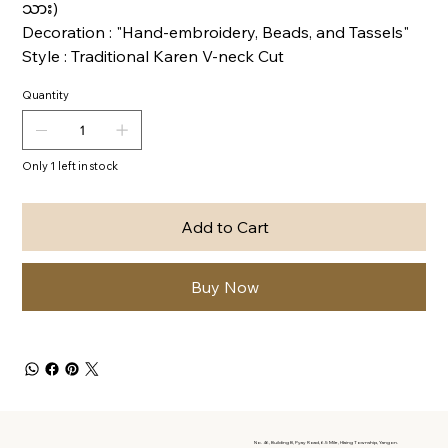
သား)
Decoration : "Hand-embroidery, Beads, and Tassels"
Style : Traditional Karen V-neck Cut
Quantity
Only 1 left in stock
Add to Cart
Buy Now
No. 46, Building B, Pyay Road, 6.5 Mile, Hlaing Township, Yangon.