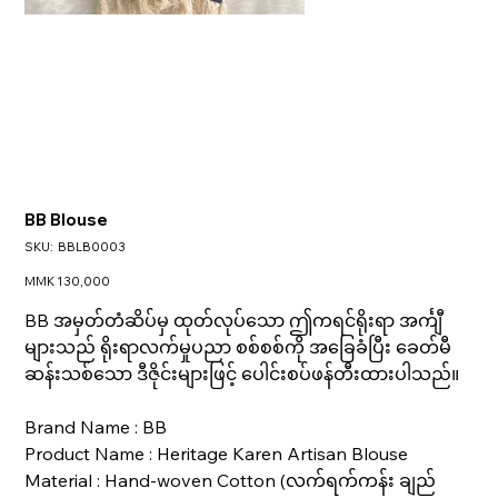
BB Blouse
SKU
SKU:
BBLB0003
BBLB0003
Price
MMK 130,000
BB အမှတ်တံဆိပ်မှ ထုတ်လုပ်သော ဤကရင်ရိုးရာ အင်္ကျီ
များသည် ရိုးရာလက်မှုပညာ စစ်စစ်ကို အခြေခံပြီး ခေတ်မီ
ဆန်းသစ်သော ဒီဇိုင်းများဖြင့် ပေါင်းစပ်ဖန်တီးထားပါသည်။
Brand Name : BB
Product Name : Heritage Karen Artisan Blouse
Material : Hand-woven Cotton (လက်ရက်ကန်း ချည်