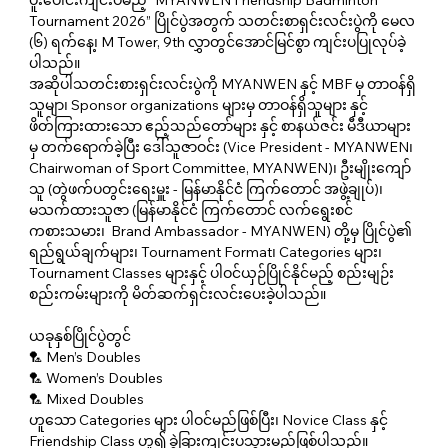
ပူးပေါင်းကျင်းပမည့် “MYANWEN Friendship Badminton 
Tournament 2026” ပြိုင်ပွဲအတွက် သတင်းစာရှင်းလင်းပွဲကို မေလ 
(၆) ရက်နေ့၊ M Tower, 9th လွှာတွင်အောင်မြင်စွာ ကျင်းပပြုလုပ်ခဲ့
ပါသည်။ 
အဆိုပါသတင်းစားရှင်းလင်းပွဲကို MYANWEN နှင့် MBF မှ တာဝန်ရှိ
သူမျာ၊ Sponsor organizations များမှ တာဝန်ရှိသူများ နှင့် 
ဖိတ်ကြားထားသော ဧည့်သည်တော်များ နှင့် စာနယ်ဇင်း မီဒီယာများ
မှ တက်ရောက်ခဲ့ပြီး ဒေါ်သူဇာဝင်း (Vice President - MYANWEN၊ 
Chairwoman of Sport Committee, MYANWEN)၊ ဦးမျိုးကျော်
သူ (တွဲဖက်ပတွင်းရေးမှူး - မြန်မာနိုင်ငံ ကြက်တောင် အဖွဲ့ချုပ်)၊ 
မသက်ထားသူဇာ (မြန်မာနိုင်ငံ ကြက်တောင် လက်ရွေးစင် 
ကစားသမား၊  Brand Ambassador - MYANWEN) တို့မှ ပြိုင်ပွဲ၏ 
ရည်ရွယ်ချက်များ၊ Tournament Format၊ Categories များ၊ 
Tournament Classes များနှင့် ပါဝင်ယှဉ်ပြိုင်နိုင်မည့် စည်းမျဉ်း
စည်းကမ်းများကို မိတ်ဆက်ရှင်းလင်းပေးခဲ့ပါသည်။
ယခုနှစ်ပြိုင်ပွဲတွင်
🏸 Men’s Doubles
🏸 Women’s Doubles
🏸 Mixed Doubles
ဟူသော Categories များ ပါဝင်မည်ဖြစ်ပြီး၊ Novice Class နှင့် 
Friendship Class ဟူ၍ ခွဲခြားကျင်းပသွားမည်ဖြစ်ပါသည်။