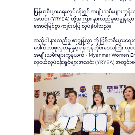
မြန်မာစီးပွားရေးလုပ်ငန်းရှင် အမျိုးသမီးများ
အသင်း (YRYEA) တို့အကြား နားလည်မှုစာချွန်လွှာ 
အောင်မြင်စွာ ကျင်းပပြုလုပ်ခဲ့ပါသည်။
အဆိုပါ နားလည်မှု စာချွန်လွှာ ကို မြန်မာစီးပွ
‌ဒေါက်တာစုလှဟန် နှင့် ရန်ကုန်တိုင်းဒေသကြီး လူ
အမျိုးသမီးများကွန်ယက် - Myanmar Women Ent
လူငယ်လုပ်ငန်းရှင်များအသင်း (YRYEA) အတွင်းရေးမ