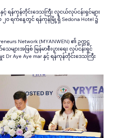
 ရန်ကုန်တိုင်းဒေသကြီး လူငယ်လုပ်ငန်းရှင်များ
၀ ရက်နေ့တွင် ရန်ကုန်မြို့ရှိ Sedona Hotel ၌ 
repreneurs Network (MYANWEN) ၏ ဥက္ကဋ္ဌ 
သေများအဖြစ် မြန်မာစီးပွားရေး လုပ်ငန်းရှင် 
Aye Aye mar နှင့် ရန်ကုန်တိုင်းဒေသကြီး 