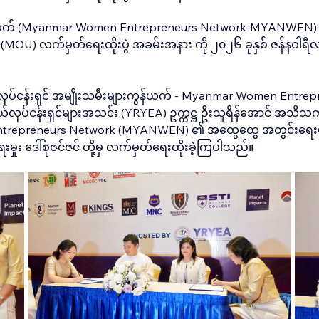
ကွန်ယက် (Myanmar Women Entrepreneurs Network-MYANWEN) နှင့်
(MOU) လက်မှတ်ရေးထိုးပွဲ အခမ်းအနား ကို ၂၀၂၆ ခုနှစ် ဇန်နဝါရီလ ၂
ားရေးလုပ်ငန်းရှင် အမျိုးသမီးများကွန်ယက် - Myanmar Women Ent
ငယ်လုပ်ငန်းရှင်များအသင်း (YRYEA) ဥက္ကဋ္ဌ ဦးသူရိန်အောင် အသိသက်
repreneurs Network (MYANWEN) ၏ အထွေထွေ အတွင်းရေးမှုး Dr 
ှုး ဒေါ်စုဇင်ဇင် တို့မှ လက်မှတ်ရေးထိုးခဲ့ကြပါသည်။