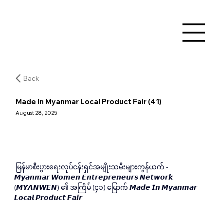
Back
Made In Myanmar Local Product Fair (41)
August 28, 2025
 မြန်မာစီးပွားရေးလုပ်ငန်းရှင်အမျိုးသမီးများကွန်ယက် - 
𝙈𝙮𝙖𝙣𝙢𝙖𝙧 𝙒𝙤𝙢𝙚𝙣 𝙀𝙣𝙩𝙧𝙚𝙥𝙧𝙚𝙣𝙚𝙪𝙧𝙨 𝙉𝙚𝙩𝙬𝙤𝙧𝙠 
(𝙈𝙔𝘼𝙉𝙒𝙀𝙉) ၏ အကြိမ် (၄၁) မြောက် 𝙈𝙖𝙙𝙚 𝙄𝙣 𝙈𝙮𝙖𝙣𝙢𝙖𝙧 
𝙇𝙤𝙘𝙖𝙡 𝙋𝙧𝙤𝙙𝙪𝙘𝙩 𝙁𝙖𝙞𝙧