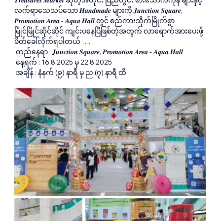
𝑻𝒓𝒆𝒂𝒔𝒖𝒓𝒆𝒔 𝑴𝒂𝒓𝒌𝒆𝒕 ဆိုတဲ့အတိုင်း ပြည်တွင်း စားသောက်ကုန် များနှင့် 
လက်ရာသေသပ်သော 𝑯𝒂𝒏𝒅𝒎𝒂𝒅𝒆 များကို 𝑱𝒖𝒏𝒄𝒕𝒊𝒐𝒏 𝑺𝒒𝒖𝒂𝒓𝒆, 
𝑷𝒓𝒐𝒎𝒐𝒕𝒊𝒐𝒏 𝑨𝒓𝒆𝒂 - 𝑨𝒒𝒖𝒂 𝑯𝒂𝒍𝒍 တွင် စည်ကားသိုက်မြိုက်စွာ
မြိုင်မြိုင်ဆိုင်ဆိုင် ကျင်းပနေပြီဖြစ်တဲ့အတွက် လာရောက်အားပေးဖို့ 
ဖိတ်ခေါ်လိုက်ရပါတယ် ….
 တည်နေရာ : 𝑱𝒖𝒏𝒄𝒕𝒊𝒐𝒏 𝑺𝒒𝒖𝒂𝒓𝒆, 𝑷𝒓𝒐𝒎𝒐𝒕𝒊𝒐𝒏 𝑨𝒓𝒆𝒂 - 𝑨𝒒𝒖𝒂 𝑯𝒂𝒍𝒍
 နေ့ရက် : 16.8.2025 မှ 22.8.2025
 အချိန် : နံနက် (၉) နာရီ မှ ည (၇) နာရီ ထိ