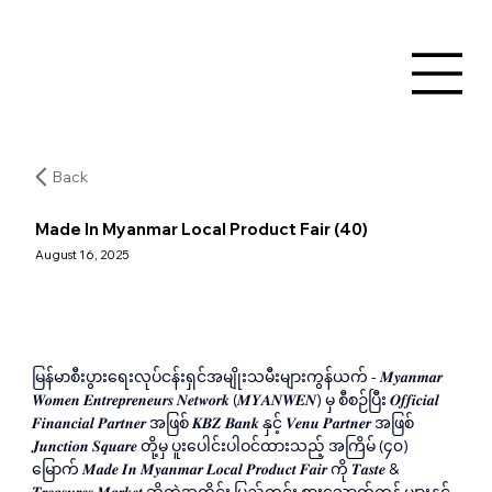
Back
Made In Myanmar Local Product Fair (40)
August 16, 2025
မြန်မာစီးပွားရေးလုပ်ငန်းရှင်အမျိုးသမီးများကွန်ယက် - 𝑴𝒚𝒂𝒏𝒎𝒂𝒓 
𝑾𝒐𝒎𝒆𝒏 𝑬𝒏𝒕𝒓𝒆𝒑𝒓𝒆𝒏𝒆𝒖𝒓𝒔 𝑵𝒆𝒕𝒘𝒐𝒓𝒌 (𝑴𝒀𝑨𝑵𝑾𝑬𝑵) မှ စီစဉ်ပြီး 𝑶𝒇𝒇𝒊𝒄𝒊𝒂𝒍 
𝑭𝒊𝒏𝒂𝒏𝒄𝒊𝒂𝒍 𝑷𝒂𝒓𝒕𝒏𝒆𝒓 အဖြစ် 𝑲𝑩𝒁 𝑩𝒂𝒏𝒌 နှင့် 𝑽𝒆𝒏𝒖 𝑷𝒂𝒓𝒕𝒏𝒆𝒓 အဖြစ် 
𝑱𝒖𝒏𝒄𝒕𝒊𝒐𝒏 𝑺𝒒𝒖𝒂𝒓𝒆 တို့မှ ပူးပေါင်းပါဝင်ထားသည့် အကြိမ် (၄၀) 
မြောက် 𝑴𝒂𝒅𝒆 𝑰𝒏 𝑴𝒚𝒂𝒏𝒎𝒂𝒓 𝑳𝒐𝒄𝒂𝒍 𝑷𝒓𝒐𝒅𝒖𝒄𝒕 𝑭𝒂𝒊𝒓 ကို 𝑻𝒂𝒔𝒕𝒆 & 