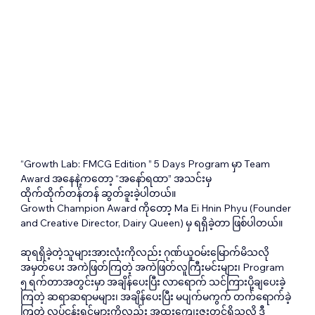
“Growth Lab: FMCG Edition ” 5 Days Program မှာ Team 
Award အနေနဲ့ကတော့ “အနော်ရထာ” အသင်းမှ 
ထိုက်ထိုက်တန်တန် ဆွတ်ခူးခဲ့ပါတယ်။
Growth Champion Award ကိုတော့ Ma Ei Hnin Phyu (Founder 
and Creative Director, Dairy Queen) မှ ရရှိခဲ့တာ ဖြစ်ပါတယ်။
ဆုရရှိခဲ့တဲ့သူများအားလုံးကိုလည်း ဂုဏ်ယူဝမ်းမြောက်မိသလို 
အမှတ်ပေး အကဲဖြတ်ကြတဲ့ အကဲဖြတ်လူကြီးမင်းများ၊ Program 
၅ ရက်တာအတွင်းမှာ အချိန်ပေးပြီး လာရောက် သင်ကြားပို့ချပေးခဲ့
ကြတဲ့ ဆရာဆရာမများ၊ အချိန်ပေးပြီး မပျက်မကွက် တက်ရောက်ခဲ့
ကြတဲ့ လုပ်ငန်းရှင်များကိုလည်း အထူးကျေးဇူးတင်ရှိသလို ဒီ 