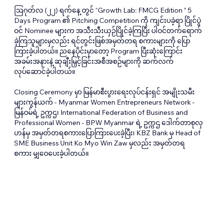
ဩဂုတ်လ (၂၂) ရက်နေ့ တွင် “Growth Lab: FMCG Edition ” 5 
Days Program ၏ Pitching Competition ကို ကျင်းပခဲ့ရာ ပြိုင်ပွဲ
ဝင် Nominee များက အသီးသီးယှဉ်ပြိုင်ခဲ့ကြပြီး ပါဝင်တက်ရောက်
ခဲ့ကြသူများမှလည်း ရင်တွင်းဖြစ်အမှတ်တရ စကားများကို ပြော
ကြားခဲ့ပါတယ်။ ညနေပိုင်းမှာတော့ Program ပြီးဆုံးကြောင်း 
အခမ်းအနားနဲ့ ဆုချီးမြှင့်ခြင်းအစီအစဉ်များကို ဆက်လက်
လုပ်ဆောင်ခဲ့ပါတယ်။
Closing Ceremony မှာ မြန်မာစီးပွားရေးလုပ်ငန်းရှင် အမျိုးသမီး
များကွန်ယက် - Myanmar Women Entrepreneurs Network - 
မြန်ဝမ်ရဲ့ ဥက္ကဌ၊ International Federation of Business and 
Professional Women - BPW Myanmar ရဲ့ ဥက္ကဌ ဒေါက်တာစုလှ
ဟန်မှ အမှတ်တရစကားပြောကြားပေးခဲ့ပြီး၊ KBZ Bank မှ Head of 
SME Business Unit Ko Myo Win Zaw မှလည်း အမှတ်တရ
စကား မျှဝေပေးခဲ့ပါတယ်။