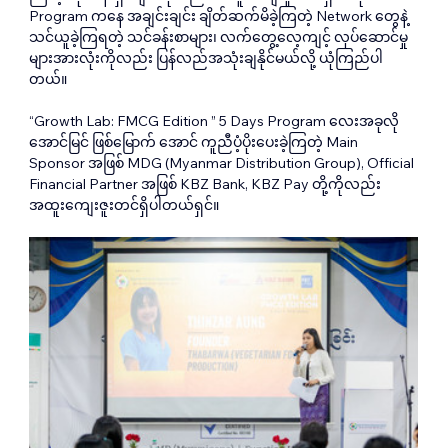
Program ကနေ အချင်းချင်း ချိတ်ဆက်မိခဲ့ကြတဲ့ Network တွေနဲ့ 
သင်ယူခဲ့ကြရတဲ့ သင်ခန်းစာများ၊ လက်တွေ့လေ့ကျင့် လုပ်ဆောင်မှု
များအားလုံးကိုလည်း ပြန်လည်အသုံးချနိုင်မယ်လို့ ယုံကြည်ပါ
တယ်။
“Growth Lab: FMCG Edition ” 5 Days Program လေးအခုလို 
အောင်မြင် ဖြစ်မြောက် အောင် ကူညီပံ့ပိုးပေးခဲ့ကြတဲ့ Main 
Sponsor အဖြစ် MDG (Myanmar Distribution Group), Official 
Financial Partner အဖြစ် KBZ Bank, KBZ Pay တို့ကိုလည်း 
အထူးကျေးဇူးတင်ရှိပါတယ်ရှင်။