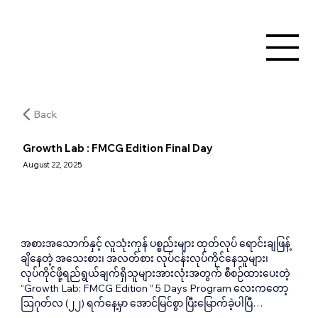
Back
Growth Lab : FMCG Edition Final Day
August 22, 2025
အစားအသောက်နှင့် လူသုံးကုန် ပစ္စည်းများ ထုတ်လုပ် ရောင်းချဖြန့်
ချိနေတဲ့ အသေးစား၊ အလတ်စား လုပ်ငန်းလုပ်ကိုင်နေသူများ၊ 
လုပ်ကိုင်ဖို့ရည်ရွယ်ချက်ရှိသူများအားလုံးအတွက် စီစဉ်ထားပေးတဲ့ 
“Growth Lab: FMCG Edition ” 5 Days Program လေးကတော့ 
ဩဂုတ်လ (၂၂) ရက်နေ့မှာ အောင်မြင်စွာ ပြီးမြောက်ခဲ့ပါပြီ…