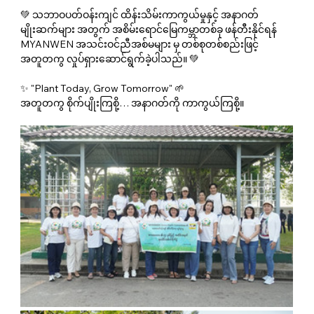
💚 သဘာဝပတ်ဝန်းကျင် ထိန်းသိမ်းကာကွယ်မှုနှင့် အနာဂတ် 
မျိုးဆက်များ အတွက် အစိမ်းရောင်မြေကမ္ဘာတစ်ခု ဖန်တီးနိုင်ရန် 
MYANWEN အသင်းဝင်ညီအစ်မများ မှ တစ်စုတစ်စည်းဖြင့် 
အတူတကွ လှုပ်ရှားဆောင်ရွက်ခဲ့ပါသည်။ 💚
✨ "Plant Today, Grow Tomorrow" 🌱
အတူတကွ စိုက်ပျိုးကြစို့… အနာဂတ်ကို ကာကွယ်ကြစို့။