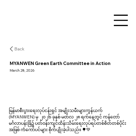
Back
MYANWEN Green Earth Committee in Action
March 28, 2026
မြန်မာစီးပွားရေးလုပ်ငန်းရှင် အမျိုးသမီးများကွန်ယက် 
(MYANWEN) မှ  ၂၀၂၆ ခုနှစ် မတ်လ ၂၈ ရက်နေ့တွင် ကန်တော်
မင်္ဂလာပန်းခြံ၌ ပတ်ဝန်းကျင်ထိန်းသိမ်းရေးလုပ်ရပ်တစ်စိတ်တစ်ပိုင်း
အဖြစ် ကံကော်ပင်များ စိုက်ပျိုးခဲ့ပါသည်။ 🌳💚