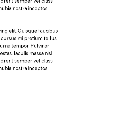
drerit semper vel class
onubia nostra inceptos
ing elit. Quisque faucibus
d cursus mi pretium tellus
 urna tempor. Pulvinar
tas. Iaculis massa nisl
drerit semper vel class
onubia nostra inceptos