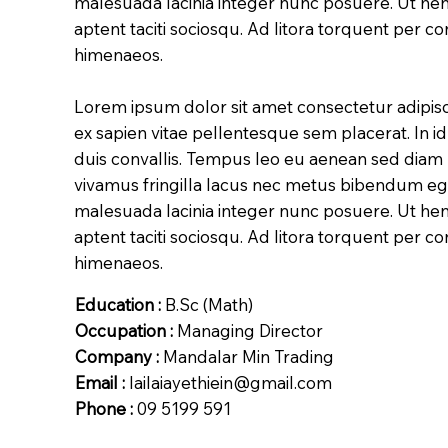
malesuada lacinia integer nunc posuere. Ut hen
aptent taciti sociosqu. Ad litora torquent per c
himenaeos.
Lorem ipsum dolor sit amet consectetur adipisc
ex sapien vitae pellentesque sem placerat. In i
duis convallis. Tempus leo eu aenean sed diam
vivamus fringilla lacus nec metus bibendum eges
malesuada lacinia integer nunc posuere. Ut hen
aptent taciti sociosqu. Ad litora torquent per c
himenaeos.
Education :
B.Sc (Math)
Occupation :
Managing Director
Company :
Mandalar Min Trading
Email :
lailaiayethiein@gmail.com
Phone :
09 5199 591