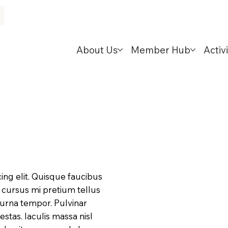
About Us
Member Hub
Activi
ing elit. Quisque faucibus
d cursus mi pretium tellus
 urna tempor. Pulvinar
tas. Iaculis massa nisl